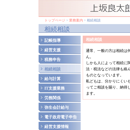
トップページ
>
業務案内
> 相続相談
相続相談
相続相談
記帳指導
経営支援
通常、一般の方は相続は
ん。
税務申告
しかも人によって相続に
法・税法などの法律も絡
相続相談
ものとなっています。
給与計算
私どもは、分かりにくい
ってご相談を賜り、納得
IT支援業務
ます。
労務関係
弥生会計給与
電子政府電子申告
経営支援情報