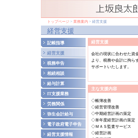
トップページ
>
業務案内
> 経営支援
経営支援
経営支援
記帳指導
経営支援
会社の現状に合わせた資
より、税務や会計に拘ら
税務申告
サポートいたします。
相続相談
給与計算
主な支援内容
IT支援業務
◇帳簿改善
労務関係
◇経営管理改善
◇中期経営計画の策定
弥生会計給与
◇単年度経営計画の策定
電子政府電子申告
◇ＭＡＳ監査サービス
◇経営計画
経営支援情報