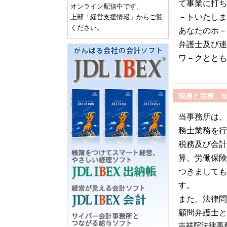
て事業に打ち
オンライン配信中です。
－トいたしま
上部「経営支援情報」からご覧
ください。
あなたのホ－
弁護士及び連
ワ－クととも
税務と労務、法
当事務所は、
務士業務を行
税務及び会計
算、労働保険
つきましても
す。
また、法律問
顧問弁護士と
吉祥院法律事