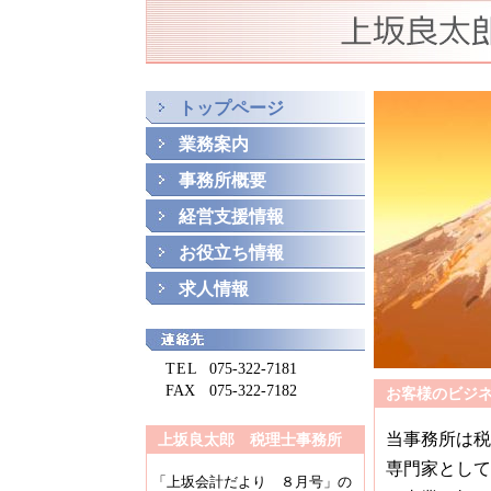
トップページ
業務案内
事務所概要
経営支援情報
お役立ち情報
求人情報
TEL
075-322-7181
FAX
075-322-7182
お客様のビジ
当事務所は税
上坂良太郎　税理士事務所
専門家として
「上坂会計だより ８月号」の