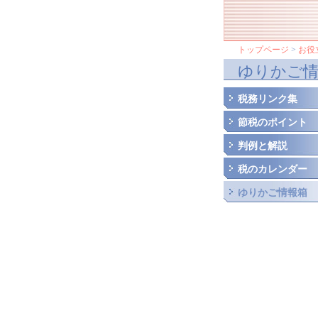
トップページ
>
お役
ゆりかご情
税務リンク集
節税のポイント
判例と解説
税のカレンダー
ゆりかご情報箱